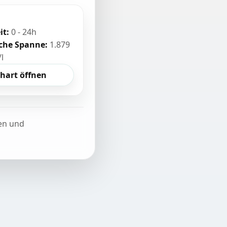
it:
0 - 24h
sche Spanne:
1.879
/l
hart öffnen
ten und