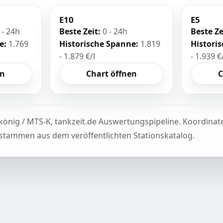
E10
E5
 - 24h
Beste Zeit:
0 - 24h
Beste Ze
e:
1.769
Historische Spanne:
1.819
Histori
- 1.879 €/l
- 1.939 €
en
Chart öffnen
C
könig / MTS-K, tankzeit.de Auswertungspipeline. Koordina
tammen aus dem veröffentlichten Stationskatalog.