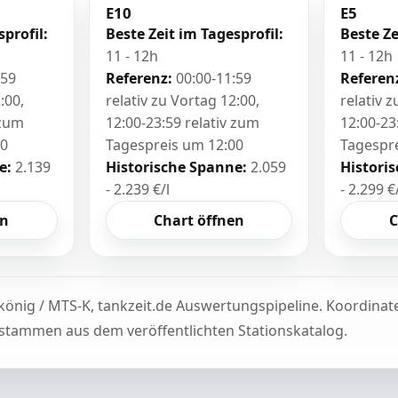
E10
E5
sprofil:
Beste Zeit im Tagesprofil:
Beste Ze
11 - 12h
11 - 12h
:59
Referenz:
00:00-11:59
Referen
:00,
relativ zu Vortag 12:00,
relativ 
 zum
12:00-23:59 relativ zum
12:00-23
00
Tagespreis um 12:00
Tagespr
e:
2.139
Historische Spanne:
2.059
Histori
- 2.239 €/l
- 2.299 €
en
Chart öffnen
C
könig / MTS-K, tankzeit.de Auswertungspipeline. Koordina
tammen aus dem veröffentlichten Stationskatalog.