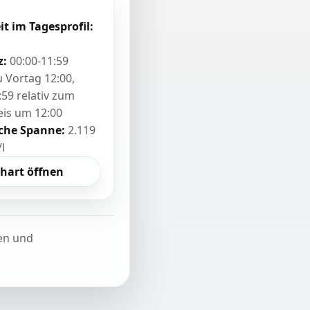
it im Tagesprofil:
z:
00:00-11:59
zu Vortag 12:00,
:59 relativ zum
eis um 12:00
sche Spanne:
2.119
/l
hart öffnen
ten und