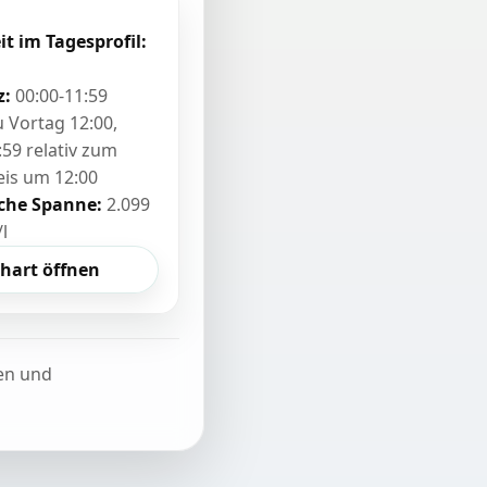
it im Tagesprofil:
z:
00:00-11:59
zu Vortag 12:00,
:59 relativ zum
eis um 12:00
sche Spanne:
2.099
/l
hart öffnen
ten und