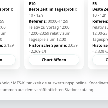
E10
E5
sprofil:
Beste Zeit im Tagesprofil:
Beste Ze
10 - 12h
10 - 12h
:59
Referenz:
00:00-11:59
Referen
:00,
relativ zu Vortag 12:00,
relativ 
 zum
12:00-23:59 relativ zum
12:00-23
00
Tagespreis um 12:00
Tagespr
e:
2.129
Historische Spanne:
2.039
Histori
- 2.269 €/l
- 2.329 €
en
Chart öffnen
C
könig / MTS-K, tankzeit.de Auswertungspipeline. Koordina
tammen aus dem veröffentlichten Stationskatalog.