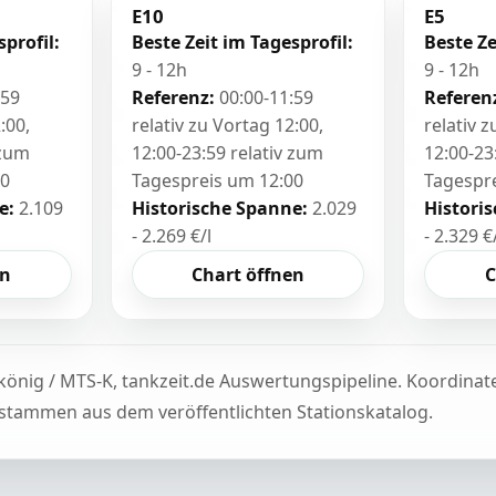
E10
E5
sprofil:
Beste Zeit im Tagesprofil:
Beste Ze
9 - 12h
9 - 12h
:59
Referenz:
00:00-11:59
Referen
:00,
relativ zu Vortag 12:00,
relativ 
 zum
12:00-23:59 relativ zum
12:00-23
00
Tagespreis um 12:00
Tagespr
e:
2.109
Historische Spanne:
2.029
Histori
- 2.269 €/l
- 2.329 €
en
Chart öffnen
C
könig / MTS-K, tankzeit.de Auswertungspipeline. Koordina
tammen aus dem veröffentlichten Stationskatalog.