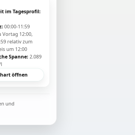
it im Tagesprofil:
z:
00:00-11:59
zu Vortag 12:00,
:59 relativ zum
eis um 12:00
sche Spanne:
2.089
/l
hart öffnen
ten und