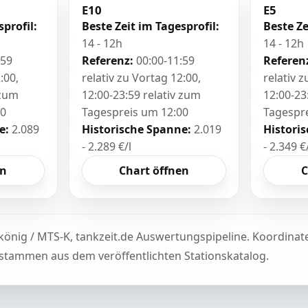
E10
E5
sprofil:
Beste Zeit im Tagesprofil:
Beste Ze
14 - 12h
14 - 12h
:59
Referenz:
00:00-11:59
Referen
:00,
relativ zu Vortag 12:00,
relativ 
 zum
12:00-23:59 relativ zum
12:00-23
00
Tagespreis um 12:00
Tagespr
e:
2.089
Historische Spanne:
2.019
Histori
- 2.289 €/l
- 2.349 €
en
Chart öffnen
C
könig / MTS-K, tankzeit.de Auswertungspipeline. Koordina
tammen aus dem veröffentlichten Stationskatalog.