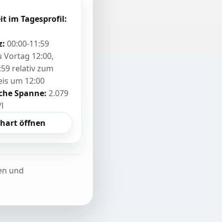
it im Tagesprofil:
z:
00:00-11:59
zu Vortag 12:00,
:59 relativ zum
eis um 12:00
sche Spanne:
2.079
/l
hart öffnen
ten und