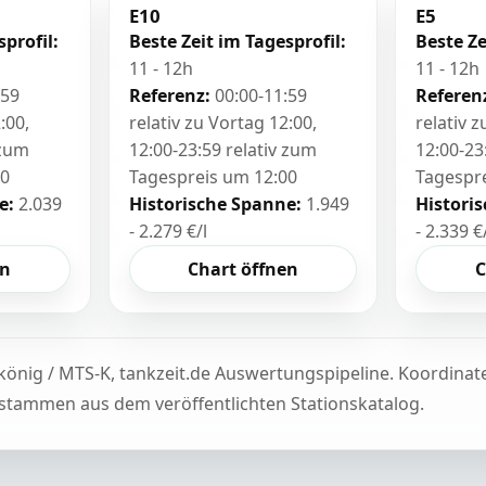
E10
E5
sprofil:
Beste Zeit im Tagesprofil:
Beste Ze
11 - 12h
11 - 12h
:59
Referenz:
00:00-11:59
Referen
:00,
relativ zu Vortag 12:00,
relativ 
 zum
12:00-23:59 relativ zum
12:00-23
00
Tagespreis um 12:00
Tagespr
e:
2.039
Historische Spanne:
1.949
Histori
- 2.279 €/l
- 2.339 €
en
Chart öffnen
C
könig / MTS-K, tankzeit.de Auswertungspipeline. Koordina
tammen aus dem veröffentlichten Stationskatalog.