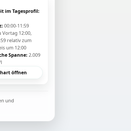
it im Tagesprofil:
z:
00:00-11:59
zu Vortag 12:00,
:59 relativ zum
eis um 12:00
sche Spanne:
2.009
/l
hart öffnen
ten und