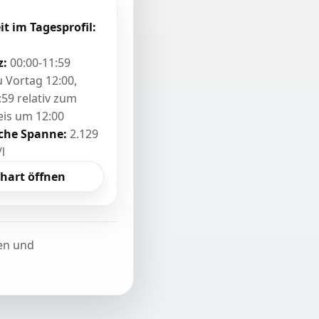
it im Tagesprofil:
z:
00:00-11:59
zu Vortag 12:00,
:59 relativ zum
eis um 12:00
sche Spanne:
2.129
/l
hart öffnen
ten und