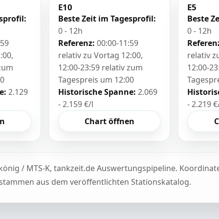
E10
E5
sprofil:
Beste Zeit im Tagesprofil:
Beste Ze
0 - 12h
0 - 12h
:59
Referenz:
00:00-11:59
Referen
:00,
relativ zu Vortag 12:00,
relativ 
 zum
12:00-23:59 relativ zum
12:00-23
00
Tagespreis um 12:00
Tagespr
e:
2.129
Historische Spanne:
2.069
Histori
- 2.159 €/l
- 2.219 €
en
Chart öffnen
C
könig / MTS-K, tankzeit.de Auswertungspipeline. Koordina
tammen aus dem veröffentlichten Stationskatalog.