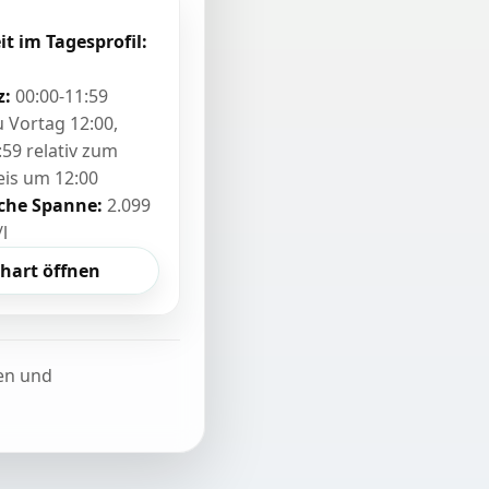
it im Tagesprofil:
z:
00:00-11:59
zu Vortag 12:00,
:59 relativ zum
eis um 12:00
sche Spanne:
2.099
/l
hart öffnen
ten und