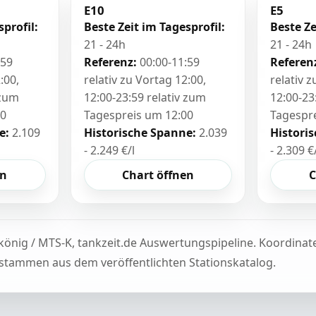
E10
E5
sprofil:
Beste Zeit im Tagesprofil:
Beste Ze
21 - 24h
21 - 24h
:59
Referenz:
00:00-11:59
Referen
:00,
relativ zu Vortag 12:00,
relativ 
 zum
12:00-23:59 relativ zum
12:00-23
00
Tagespreis um 12:00
Tagespr
e:
2.109
Historische Spanne:
2.039
Histori
- 2.249 €/l
- 2.309 €
en
Chart öffnen
C
könig / MTS-K, tankzeit.de Auswertungspipeline. Koordina
tammen aus dem veröffentlichten Stationskatalog.