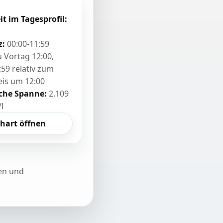
it im Tagesprofil:
z:
00:00-11:59
zu Vortag 12:00,
:59 relativ zum
eis um 12:00
sche Spanne:
2.109
/l
hart öffnen
ten und