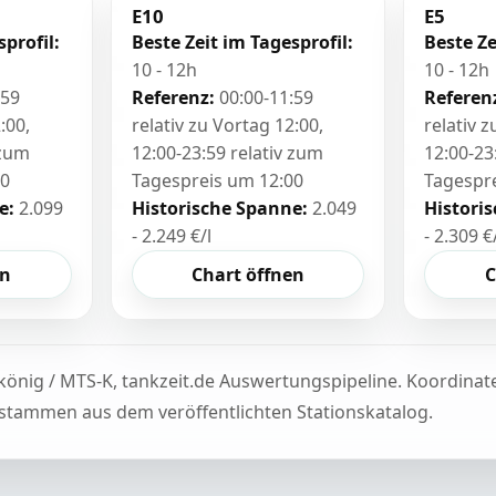
E10
E5
sprofil:
Beste Zeit im Tagesprofil:
Beste Ze
10 - 12h
10 - 12h
:59
Referenz:
00:00-11:59
Referen
:00,
relativ zu Vortag 12:00,
relativ 
 zum
12:00-23:59 relativ zum
12:00-23
00
Tagespreis um 12:00
Tagespr
e:
2.099
Historische Spanne:
2.049
Histori
- 2.249 €/l
- 2.309 €
en
Chart öffnen
C
könig / MTS-K, tankzeit.de Auswertungspipeline. Koordina
tammen aus dem veröffentlichten Stationskatalog.