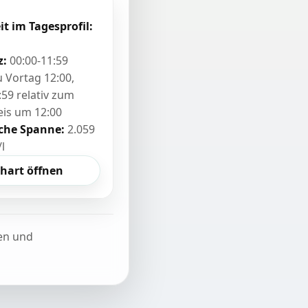
it im Tagesprofil:
z:
00:00-11:59
zu Vortag 12:00,
:59 relativ zum
eis um 12:00
sche Spanne:
2.059
/l
hart öffnen
ten und