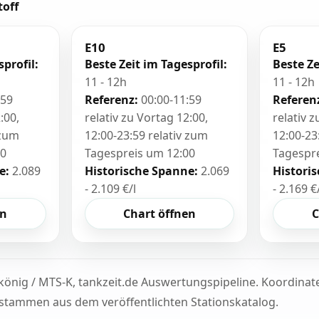
toff
E10
E5
sprofil:
Beste Zeit im Tagesprofil:
Beste Ze
11 - 12h
11 - 12h
:59
Referenz:
00:00-11:59
Referen
:00,
relativ zu Vortag 12:00,
relativ 
 zum
12:00-23:59 relativ zum
12:00-23
00
Tagespreis um 12:00
Tagespr
e:
2.089
Historische Spanne:
2.069
Histori
- 2.109 €/l
- 2.169 €
en
Chart öffnen
C
könig / MTS-K, tankzeit.de Auswertungspipeline. Koordina
tammen aus dem veröffentlichten Stationskatalog.