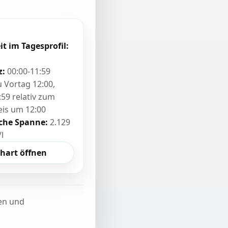
it im Tagesprofil:
z:
00:00-11:59
zu Vortag 12:00,
:59 relativ zum
eis um 12:00
sche Spanne:
2.129
/l
hart öffnen
ten und