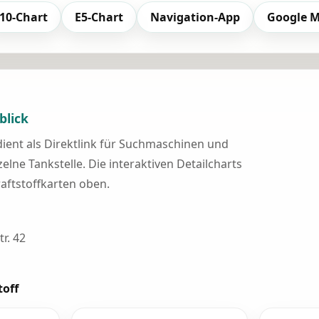
10-Chart
E5-Chart
Navigation-App
Google 
blick
 dient als Direktlink für Suchmaschinen und
elne Tankstelle. Die interaktiven Detailcharts
raftstoffkarten oben.
r. 42
toff