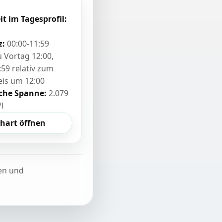
it im Tagesprofil:
z:
00:00-11:59
zu Vortag 12:00,
:59 relativ zum
eis um 12:00
sche Spanne:
2.079
/l
hart öffnen
ten und