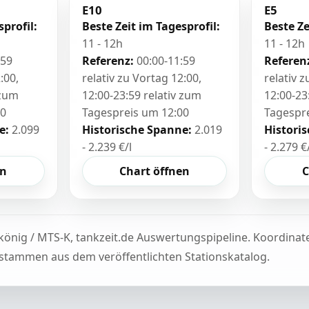
E10
E5
sprofil:
Beste Zeit im Tagesprofil:
Beste Ze
11 - 12h
11 - 12h
:59
Referenz:
00:00-11:59
Referen
:00,
relativ zu Vortag 12:00,
relativ 
 zum
12:00-23:59 relativ zum
12:00-23
00
Tagespreis um 12:00
Tagespr
e:
2.099
Historische Spanne:
2.019
Histori
- 2.239 €/l
- 2.279 €
en
Chart öffnen
C
könig / MTS-K, tankzeit.de Auswertungspipeline. Koordina
tammen aus dem veröffentlichten Stationskatalog.