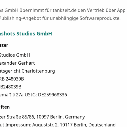
s GmbH übernimmt für tankzeit.de den Vertrieb über App 
Publishing-Angebot für unabhängige Softwareprodukte.
shots Studios GmbH
ster
 Studios GmbH
lexander Gerhart
mtsgericht Charlottenburg
HRB 248039B
RB248039B
emäß § 27a UStG: DE259968336
iften
itzer Straße 85/86, 10997 Berlin, Germany
aut Impressum: Auguststr. 2, 10117 Berlin, Deutschland