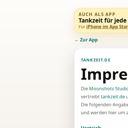
AUCH ALS APP
Tankzeit für jede
Für
iPhone im App Sto
← Zur App
TANKZEIT.DE
Impr
Die
Moonshots Stud
vertreibt
tankzeit.de
u
Die folgenden Angab
und werden hier um a