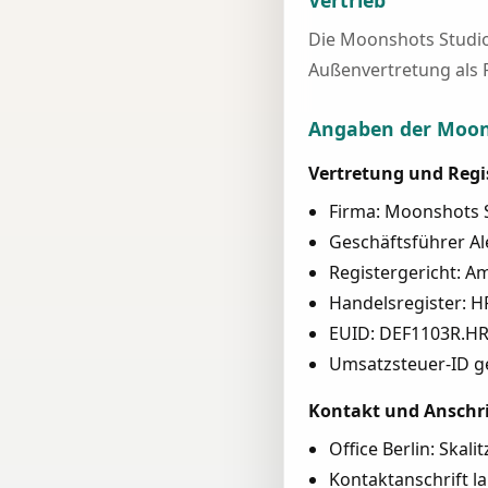
Vertrieb
Die Moonshots Studio
Außenvertretung als 
Angaben der Moon
Vertretung und Regi
Firma: Moonshots
Geschäftsführer A
Registergericht: A
Handelsregister: 
EUID: DEF1103R.H
Umsatzsteuer-ID g
Kontakt und Anschr
Office Berlin: Skal
Kontaktanschrift l